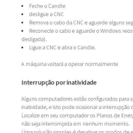
Feche o Candle
desligue a CNC
Remova o cabo da CNC e aguarde alguns se
Reconecte o cabo e aguarde o Windows rec
desligada).
Ligue a CNC e abra o Candle.
A máquina voltará a operar normalmente
Interrupção por inatividade
Alguns computadores estão configurados para s
inatividade, e isto pode ocasionar a interrupçã
Localize em seu computador os Planos de Ener
não seja interrompida em nenhum momento.
Uma solução simples é desativar os modos de 