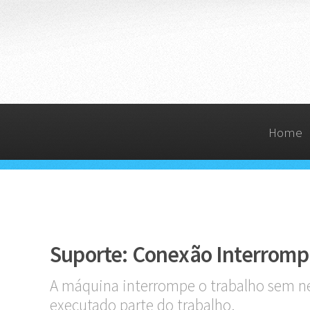
Home
Suporte: Conexão Interromp
A máquina interrompe o trabalho sem n
executado parte do trabalho.