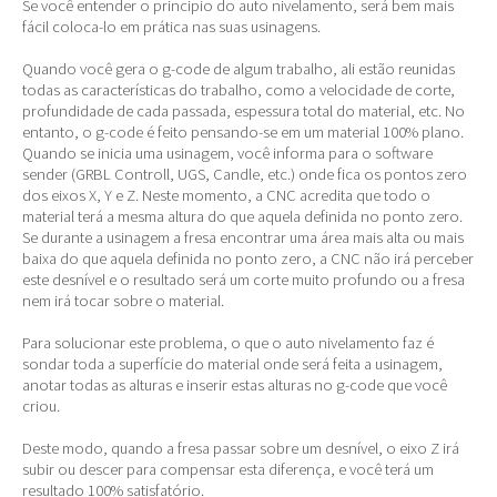
Se você entender o principio do auto nivelamento, será bem mais
fácil coloca-lo em prática nas suas usinagens.
Quando você gera o g-code de algum trabalho, ali estão reunidas
todas as características do trabalho, como a velocidade de corte,
profundidade de cada passada, espessura total do material, etc. No
entanto, o g-code é feito pensando-se em um material 100% plano.
Quando se inicia uma usinagem, você informa para o software
sender (GRBL Controll, UGS, Candle, etc.) onde fica os pontos zero
dos eixos X, Y e Z. Neste momento, a CNC acredita que todo o
material terá a mesma altura do que aquela definida no ponto zero.
Se durante a usinagem a fresa encontrar uma área mais alta ou mais
baixa do que aquela definida no ponto zero, a CNC não irá perceber
este desnível e o resultado será um corte muito profundo ou a fresa
nem irá tocar sobre o material.
Para solucionar este problema, o que o auto nivelamento faz é
sondar toda a superfície do material onde será feita a usinagem,
anotar todas as alturas e inserir estas alturas no g-code que você
criou.
Deste modo, quando a fresa passar sobre um desnível, o eixo Z irá
subir ou descer para compensar esta diferença, e você terá um
resultado 100% satisfatório.