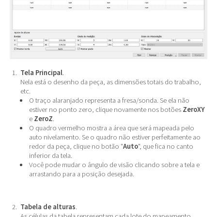
Tela Principal
.
Nela está o desenho da peça, as dimensões totais do trabalho,
etc.
O traço alaranjado representa a fresa/sonda. Se ela não
estiver no ponto zero, clique novamente nos botões
ZeroXY
e
ZeroZ
.
O quadro vermelho mostra a área que será mapeada pelo
auto nivelamento. Se o quadro não estiver perfeitamente ao
redor da peça, clique no botão "
Auto
", que fica no canto
inferior da tela.
Você pode mudar o ângulo de visão clicando sobre a tela e
arrastando para a posição desejada.
Tabela de alturas
.
As células da tabela representam cada lote do mapeamento.