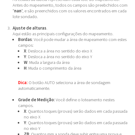
Antes do mapeamento, todos os campos são preebchidos com
"
nan
", e são preenchidos com os valores encontrados em cada
lote sondado.
Ajuste de alturas
.
Aqui estão as principais configurações do mapeamento.
Bordas
: Você pode mudar a área de mapeamento com estes
campos:
X
: Desloca a área no sentido do eixo X
Y
: Desloca a área no sentido do eixo Y
W
: Muda a largura da área
H
: Muda o comprimento da área
Dica:
O botão AUTO seleciona a área de sondagem
automaticamente.
Grade de Medição:
Você define o loteamento nestes
campos.
X
: Quantos toques (provas) serão dados em cada passada
no eixo X
Y
: Quantos toques (provas) serão dados em cada passada
no eixo Y
ZB
: Quantos mm a sonda deve subir entre uma prova e