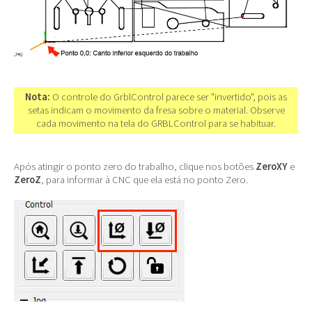
Nota:
O controle do GrblControl parece ser "invertido", pois as
setas indicam o movimento da fresa sobre o material. Observe
cada movimento na tela do GRBLControl para se habituar.
Após atingir o ponto zero do trabalho, clique nos botões
ZeroXY
e
ZeroZ
, para informar à CNC que ela está no ponto Zero.