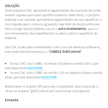
SOLUÇÃO
Toda máquina CNC apresenta irregularidades em sua base de corte,
mesmo aquelas que usam superfície externa. Além disso, o próprio
material a ser usinado apresenta irregularidades em sua superfície, e
isso impede que o corte ou gravação seja feito de modo uniforme.
Para corrigir este problema, usa-se o
auto nivelamento
, que é o
reconhecimento das imperfeições na altura sobre a superfície do
material.
Sua CNC aceita auto nivelamento com o uso de diversos softwares,
mas neste tutorial usaremos o "
CANDLE GrblControl
"
Se sua CNC usa o GRBL na versão 0.9j baixe a versão 0.8.3, que
está disponível
neste link
.
Se sua CNC usa o GRBL na versão 1.1h ou superior baixe a versão
atual, que está disponível
neste link
.
Basta baixar o arquivo ZIP para seu computador, descompactar e
clicar no arquivo "grblControl.exe" para iniciar o programa.
Entenda