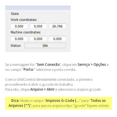
Se a mensagem for "
Sem Conexão
", clique em
Serviço > Opções
e
no campo "
Porta:
" selecione a porta correta.
Com o GrblControl devidamente conectado, o primeiro
procedimento é abrir o g-code do trabalho.
Para isto, clique
Arquivo > Abrir
e selecione o arquivo g-code
Dica:
Mude o campo "
Arquivos G-Code (...
" para "
Todos os
Arquivos (*.*)
", para que os arquivos tipo ".gcode" fiquem visíveis